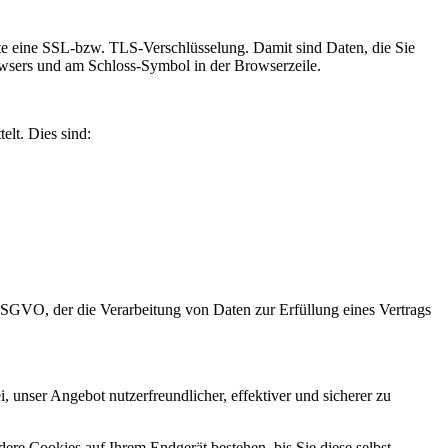
site eine SSL-bzw. TLS-Verschlüsselung. Damit sind Daten, die Sie
Browsers und am Schloss-Symbol in der Browserzeile.
elt. Dies sind:
 DSGVO, der die Verarbeitung von Daten zur Erfüllung eines Vertrags
 unser Angebot nutzerfreundlicher, effektiver und sicherer zu
re Cookies auf Ihrem Endgerät bestehen, bis Sie diese selbst