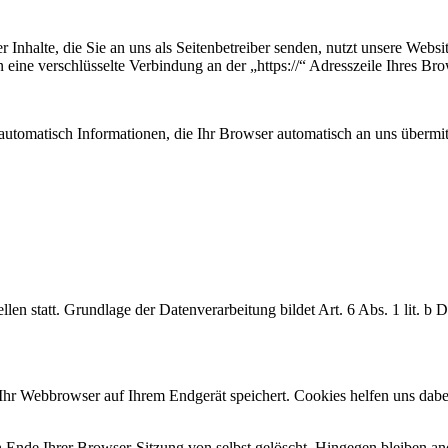
 Inhalte, die Sie an uns als Seitenbetreiber senden, nutzt unsere Web
nen eine verschlüsselte Verbindung an der „https://“ Adresszeile Ihres 
automatisch Informationen, die Ihr Browser automatisch an uns übermitt
en statt. Grundlage der Datenverarbeitung bildet Art. 6 Abs. 1 lit. b
hr Webbrowser auf Ihrem Endgerät speichert. Cookies helfen uns dabei,
nde Ihrer Browser-Sitzung von selbst gelöscht. Hingegen bleiben ande